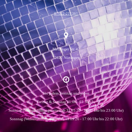
07022-211361
Metzinger Str. 47
72622 Nürtingen
Vor jedem Feiertag und jeden
Freitag & Samstag 21:00 - 03:30 Uhr
Sonntag (Sommeröffnungszeiten ab 31.05.26 - 18:00 Uhr bis 23:00 Uhr)
Sonntag (Winteröffnungszeiten ab 13.09.26 - 17:00 Uhr bis 22:00 Uhr)